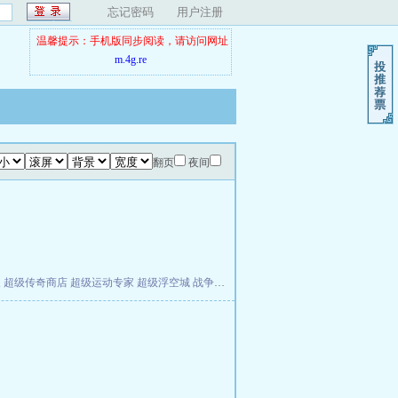
忘记密码
用户注册
温馨提示：手机版同步阅读，请访问网址
m.4g.re
翻页
夜间
夫
超级传奇商店
超级运动专家
超级浮空城
战争天堂
混元道纪
教练万岁
都市全能巨星