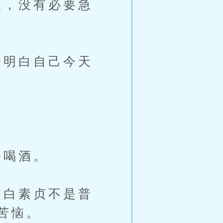
，没有必要急
明白自己今天
去喝酒。
白素贞不是普
苦恼。