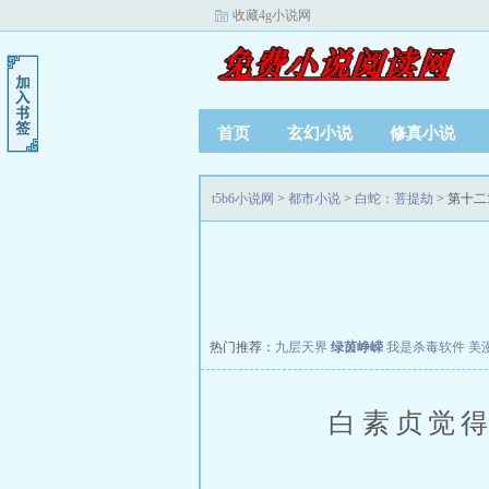
收藏4g小说网
首页
玄幻小说
修真小说
t5b6小说网
>
都市小说
>
白蛇：菩提劫
> 第十
热门推荐：
九层天界
绿茵峥嵘
我是杀毒软件
美
白素贞觉得