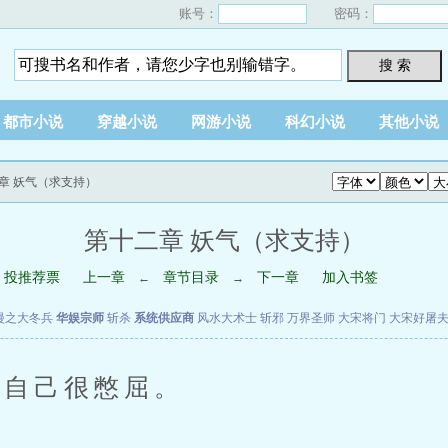
账号：
密码：
搜 索
都市小说
穿越小说
网游小说
科幻小说
其他小说
二章 妖气（求支持）
第十二章 妖气（求支持）
投推荐票
上一章
章节目录
下一章
加入书签
←
→
漫之大冬兵
华娱宗师
斩杀
系统供应商
风水大术士
斩邪
万界圣师
大宋将门
大宋好屠
自己很憋屈。