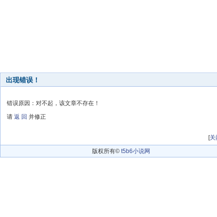
出现错误！
错误原因：对不起，该文章不存在！
请
返 回
并修正
[
关
版权所有©
t5b6小说网